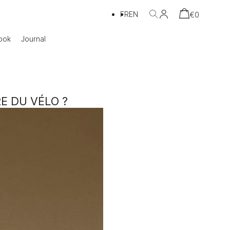
FR
EN
€
0
ook
Journal
E DU VÉLO ?