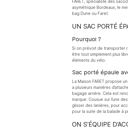
FARET,
spécialiste des saco
asymétrique Bordeaux, le mes
bag Dune ou Faret.
UN SAC PORTÉ ÉP
Pourquoi ?
Si on prévoit de transporter r
être tout simplement plus libr
éléments du vélo.
Sac porté épaule av
La Maison FARET propose
un
a plusieurs manières d’attach
bagage arrière. Cela est rend
marque. Cousue sur l’une des
glisser des lanières, pour ac
pour la suite de la balade à p
ON S’ÉQUIPE D’A