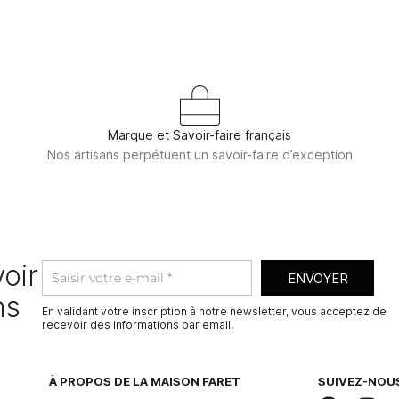
Marque et Savoir-faire français
Nos artisans perpétuent un savoir-faire d’exception
oir
ENVOYER
ns
En validant votre inscription à notre newsletter, vous acceptez de
recevoir des informations par email.
A
l
t
À PROPOS DE LA MAISON FARET
SUIVEZ-NOUS
e