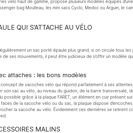
ches vélo haut de gamme
, propose plusieurs modèles équipés d’une
senger bag Moulleau, les mini sacs Cyclo, Medoc ou Arguin, le cam
AULE QUI S’ATTACHE AU VÉLO
égulièrement un sac porté épaule plus grand, si on circule tous les j
e de ses mouvements, il peut être judicieux de s’offrir un modèle qui
ec attaches : les bons modèles
 concept de sacoches vélo qui répond parfaitement à ses attentes
er son sac au vélo, au niveau du guidon, de la barre transversale, 
u possible grâce à la plaque FARET, un élément en cuir présent sur
 faces de la sacoche vélo ou du sac, la plaque dispose d’encoches
crocher la sacoche au vélo. Évidemment ces dernières se retirent c
ied.
CCESSOIRES MALINS