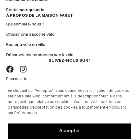
Petite maroquinerie
À PROPOS DE LA MAISON FARET
Qui sommes-nous ?
Choisir une sacoche vélo
Rouler à vélo en ville
Découvrir les tendances sac & vélo
SUIVEZ-NOUS SUR :
Plan du site
En cliquant sur “Accepter“, vous consentez à l’utilisation de cookies
Conditions Générales de Vente
sur notre site web, conformément à la description fournie dans
notre politique relative aux cookies. Vous pouvez modifier vos
Mentions Légales
paramètres d’acceptation des cookies à tout moment en cliquant
sur Préférences.
Politique de confidentialité
Copyright 2026 Maison
Faret
Accepter