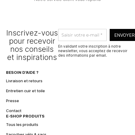
Inscrivez-vous
ENVOYER
pour recevoir
En validant votre inscription à notre
nos conseils
newsletter, vous acceptez de recevoir
et inspirations
des informations par email.
A
l
BESOIN D’AIDE ?
t
e
Livraison et retours
r
Entretien cuir et toile
n
a
Presse
t
Contact
i
E-SHOP PRODUITS
v
e
Tous les produits
:
Sacoches vélo & sacs