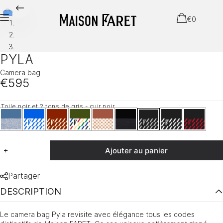
€
0
PYLA
Camera bag
€
595
Toile noir et 2 tons de gris - cuir noir
Ajouter au panier
A
Partager
l
t
DESCRIPTION
e
r
Le camera bag Pyla revisite avec élégance tous les codes
n