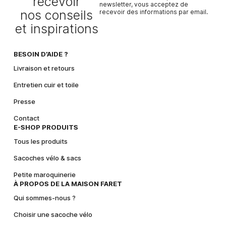
recevoir
newsletter, vous acceptez de
nos conseils
recevoir des informations par email.
A
et inspirations
l
t
e
BESOIN D’AIDE ?
r
Livraison et retours
n
a
Entretien cuir et toile
t
Presse
i
v
Contact
e
E-SHOP PRODUITS
:
Tous les produits
Sacoches vélo & sacs
Petite maroquinerie
À PROPOS DE LA MAISON FARET
Qui sommes-nous ?
Choisir une sacoche vélo