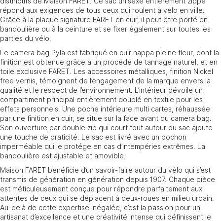
distinctifs de Maison FARET. Ce sac unisexe entièrement zippé
a
répond aux exigences de tous ceux qui roulent à vélo en ville.
t
Grâce à la plaque signature FARET en cuir, il peut être porté en
i
bandoulière ou à la ceinture et se fixer également sur toutes les
v
parties du vélo.
e
Le camera bag Pyla est fabriqué en cuir nappa pleine fleur, dont la
:
finition est obtenue grâce à un procédé de tannage naturel, et en
toile exclusive FARET. Les accessoires métalliques, finition Nickel
free vernis, témoignent de l’engagement de la marque envers la
qualité et le respect de l’environnement. L’intérieur dévoile un
compartiment principal entièrement doublé en textile pour les
effets personnels. Une poche intérieure multi cartes, réhaussée
par une finition en cuir, se situe sur la face avant du camera bag.
Son ouverture par double zip qui court tout autour du sac ajoute
une touche de praticité. Le sac est livré avec un pochon
imperméable qui le protége en cas d’intempéries extrêmes. La
bandoulière est ajustable et amovible.
Maison FARET bénéficie d’un savoir-faire autour du vélo qui s’est
transmis de génération en génération depuis 1907. Chaque pièce
est méticuleusement conçue pour répondre parfaitement aux
attentes de ceux qui se déplacent à deux-roues en milieu urbain.
Au-delà de cette expertise inégalée, c’est la passion pour un
artisanat d’excellence et une créativité intense qui définissent le